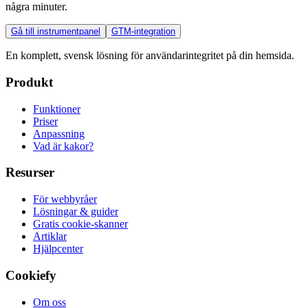
några minuter.
Gå till instrumentpanel
GTM-integration
En komplett, svensk lösning för användarintegritet på din hemsida.
Produkt
Funktioner
Priser
Anpassning
Vad är kakor?
Resurser
För webbyråer
Lösningar & guider
Gratis cookie-skanner
Artiklar
Hjälpcenter
Cookiefy
Om oss