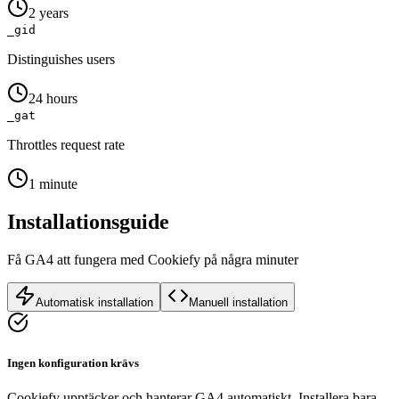
2 years
_gid
Distinguishes users
24 hours
_gat
Throttles request rate
1 minute
Installationsguide
Få GA4 att fungera med Cookiefy på några minuter
Automatisk installation
Manuell installation
Ingen konfiguration krävs
Cookiefy upptäcker och hanterar GA4 automatiskt. Installera bara