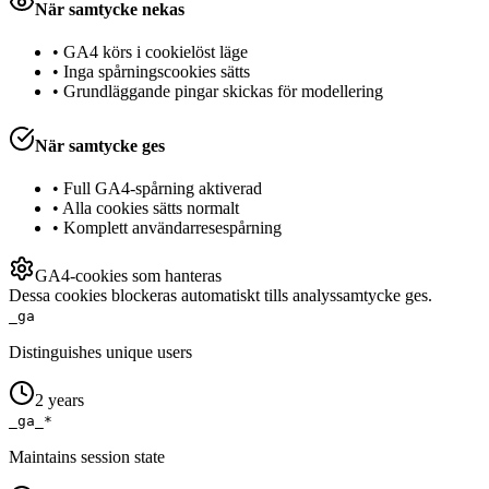
När samtycke nekas
•
GA4 körs i cookielöst läge
•
Inga spårningscookies sätts
•
Grundläggande pingar skickas för modellering
När samtycke ges
•
Full GA4-spårning aktiverad
•
Alla cookies sätts normalt
•
Komplett användarresespårning
GA4-cookies som hanteras
Dessa cookies blockeras automatiskt tills analyssamtycke ges.
_ga
Distinguishes unique users
2 years
_ga_*
Maintains session state