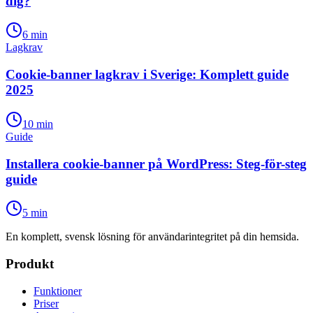
dig?
6
min
Lagkrav
Cookie-banner lagkrav i Sverige: Komplett guide
2025
10
min
Guide
Installera cookie-banner på WordPress: Steg-för-steg
guide
5
min
En komplett, svensk lösning för användarintegritet på din hemsida.
Produkt
Funktioner
Priser