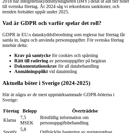
2018 har Integritetsskyddsmyndigheten (IMY) delat ut allt fler böter
till svenska företag. År 2024 såg vi rekordstora sanktioner, och
trenden fortsätter uppåt under 2025.
Vad är GDPR och varför spelar det roll?
GDPR är EU:s dataskyddsförordning som reglerar hur företag får
samla in, lagra och använda personuppgifter. För svenska företag
innebär detta:
Krav på samtycke
för cookies och spårning
Rätt till radering
av personuppgifter på begäran
Dokumentationskrav
för all databehandling
Anmälningsplikt
vid dataintrång
Aktuella böter i Sverige (2024-2025)
Här är några av de mest uppmärksammade GDPR-böterna i
Sverige:
Företag
Belopp
Överträdelse
7,5
Bristfällig information om
Klarna
MSEK
personuppgiftsbehandling
5,8
Spotify
Otillräcklig hantering av registerutdrag